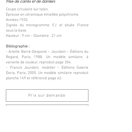
Frise de carrés et de damiers
Coupe circulaire sur talon.
Épreuve en céramique émaillée polychrome.
Années 1920.
Signée du monogramme
F.J.
et située
France
sous la base.
Hauteur : 9 cm – Diamètre : 21 cm
Bibliographie :
- Arlette Barré-Despond –
Jourdain
– Éditions du
Regard, Paris, 1988. Un modèle similaire, à
variante de couleur, reproduit page 304.
-
Francis Jourdain, mobilier
– Éditions Galerie
Doria, Paris, 2005. Un modèle similaire reproduit
planche 149 et référencé page 62.
Prix sur demande
Retour