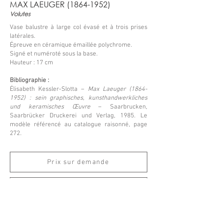
MAX LAEUGER
(1864-1952)
Volutes
Vase balustre à large col évasé et à trois prises
latérales.
Épreuve en céramique émaillée polychrome.
Signé et numéroté sous la base.
Hauteur : 17 cm
Bibliographie :
Élisabeth Kessler-Slotta –
Max Laeuger
(1864-
1952)
: sein graphisches, kunsthandwerkliches
und keramisches Œuvre
– Saarbrucken,
Saarbrücker Druckerei und Verlag, 1985. Le
modèle référencé au catalogue raisonné, page
272.
Prix sur demande
Retour