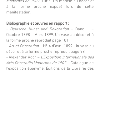
Modernes de 1902
, Turin. Un modèle au décor et
à la forme proche exposé lors de cette
manifestation.
Bibliographie et œuvres en rapport :
-
Deutsche Kunst und Dekoration
– Band III –
Octobre 1898 – Mars 1899. Un vase au décor et à
la forme proche reproduit page 101.
-
Art et Décoration
– N° 4 d’avril 1899. Un vase au
décor et à la forme proche reproduit page 98.
- Alexander Koch –
L’Exposition Internationale des
Arts Décoratifs Modernes de 1902
– Catalogue de
l’exposition éponyme, Éditions de la Librairie des
Arts Décoratifs, Darmstadt, 1902. Un modèle au
décor et à la forme proche reproduit page 183.
Prix sur demande
Retour