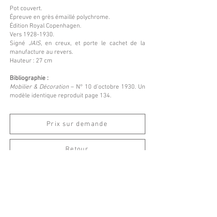
Pot couvert.
Épreuve en grès émaillé polychrome.
Édition Royal Copenhagen.
Vers
1928-1930
.
Signé
JAIS
, en creux, et porte le cachet de la
manufacture au revers.
Hauteur : 27 cm
Bibliographie :
Mobilier & Décoration
– N° 10 d’octobre 1930. Un
modèle identique reproduit page 134.
Prix sur demande
Retour
Espace Emmanuel Eyraud
27 rue Saint-Dominique
75007 Paris
––
info@eyraud.paris
+33 (0)1 45 54 97 51
––